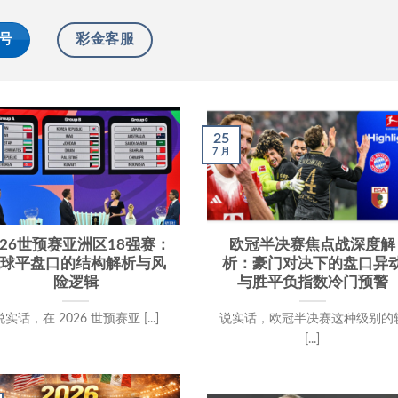
号
彩金客服
25
7 月
026世预赛亚洲区18强赛：
欧冠半决赛焦点战深度解
球平盘口的结构解析与风
析：豪门对决下的盘口异
险逻辑
与胜平负指数冷门预警
说实话，在 2026 世预赛亚 [...]
说实话，欧冠半决赛这种级别的
[...]