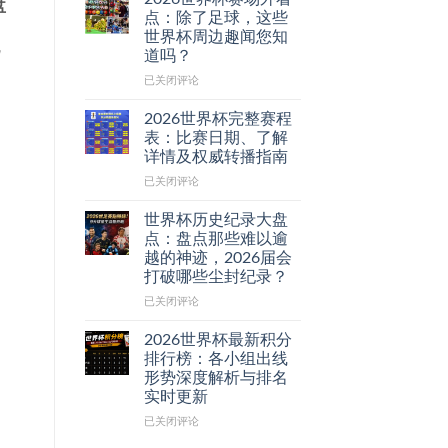
盘
平
事
足
侠”
点：除了足球，这些
负
回
球
裁
世界杯周边趣闻您知
指
顾
规
判
纪
道吗？
数
与
则
名
冷
全
入
单
2026
已关闭评论
门
天
门、
更
世
。
预
动
赛
新：
界
2026世界杯完整赛程
警
态
制
统
杯
表：比赛日期、了解
说
计
赛
详情及权威转播指南
明
执
场
与
法
2026
外
已关闭评论
观
下
世
看
看
点
界
点：
世界杯历史纪录大盘
入
球
杯
除
点：盘点那些难以逾
口
判
完
了
越的神迹，2026届会
罚
整
足
打破哪些尘封纪录？
率
赛
球，
最
程
这
世
已关闭评论
高
表：
些
界
的
比
世
杯
2026世界杯最新积分
五
赛
界
历
排行榜：各小组出线
位
日
杯
史
形势深度解析与排名
哨
期、
周
纪
实时更新
兵
了
边
录
解
解
趣
大
2026
已关闭评论
析
详
闻
盘
世