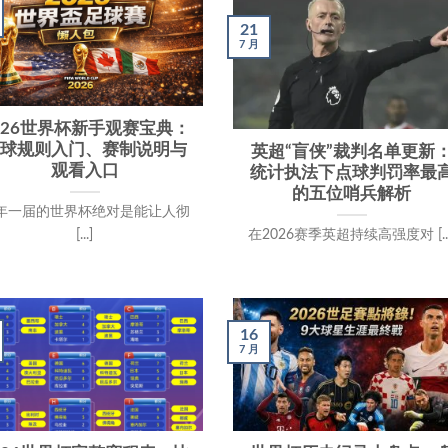
21
7 月
026世界杯新手观赛宝典：
球规则入门、赛制说明与
英超“盲侠”裁判名单更新
观看入口
统计执法下点球判罚率最
的五位哨兵解析
年一届的世界杯绝对是能让人彻
[...]
在2026赛季英超持续高强度对 [...
16
7 月