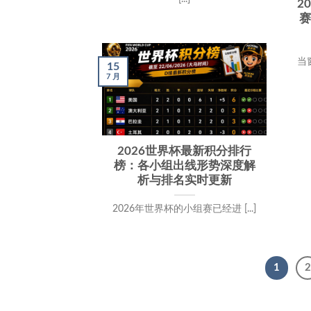
2
赛
当
15
7 月
2026世界杯最新积分排行
榜：各小组出线形势深度解
析与排名实时更新
2026年世界杯的小组赛已经进 [...]
1
2