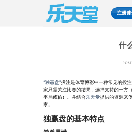
跳
到
注册账
内
容
什
POS
“独赢盘”
投注是体育博彩中一种常见的投注
家只需关注比赛的结果，选择支持的一方
平局或输）。并结合
乐天堂
提供的资源来
家。
独赢盘的基本特点