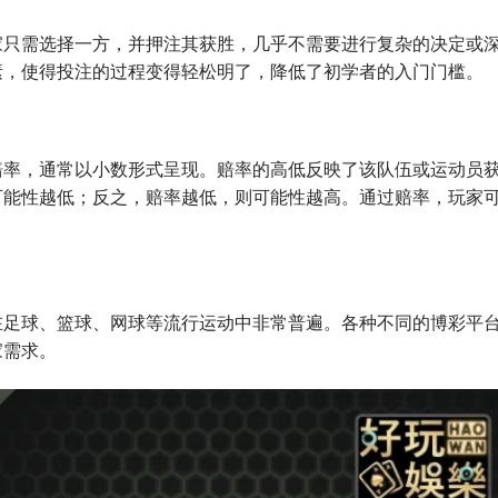
家只需选择一方，并押注其获胜，几乎不需要进行复杂的决定或
素，使得投注的过程变得轻松明了，降低了初学者的入门门槛。
赔率，通常以小数形式呈现。赔率的高低反映了该队伍或运动员
可能性越低；反之，赔率越低，则可能性越高。通过赔率，玩家
在足球、篮球、网球等流行运动中非常普遍。各种不同的博彩平
家需求。