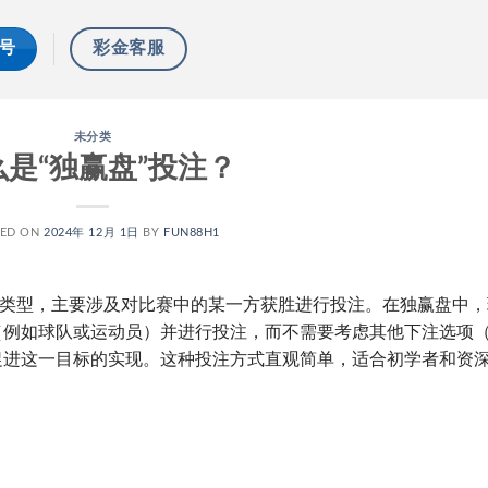
号
彩金客服
未分类
么是“独赢盘”投注？
TED ON
2024年 12月 1日
BY
FUN88H1
类型，主要涉及对比赛中的某一方获胜进行投注。在独赢盘中，
（例如球队或运动员）并进行投注，而不需要考虑其他下注选项
促进这一目标的实现。这种投注方式直观简单，适合初学者和资