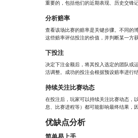
重要的，包括他们的近期表现、历史交锋
分析赔率
查看该场比赛的赔率是关键步骤。不同的
这些赔率评估投注的价值，并判断某一方
下投注
决定下注金额后，将其投入选定的团队或
活调整。成功的投注会根据预设赔率进行
持续关注比赛动态
在投注后，玩家可以持续关注比赛动态，
息、比赛进程等）都可能影响最终结果，
优缺点分析
简单易上手