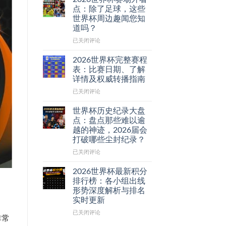
平
事
足
侠”
点：除了足球，这些
负
回
球
裁
世界杯周边趣闻您知
指
顾
规
判
道吗？
数
与
则
名
冷
全
入
单
2026
已关闭评论
门
天
门、
更
世
预
动
赛
新：
界
2026世界杯完整赛程
警
态
制
统
杯
表：比赛日期、了解
说
计
赛
详情及权威转播指南
明
执
场
与
法
2026
外
已关闭评论
观
下
世
看
看
点
界
点：
世界杯历史纪录大盘
入
球
杯
除
点：盘点那些难以逾
口
判
完
了
越的神迹，2026届会
罚
整
足
打破哪些尘封纪录？
率
赛
球，
最
程
这
世
已关闭评论
高
表：
些
界
的
比
世
杯
2026世界杯最新积分
五
赛
界
历
排行榜：各小组出线
位
日
杯
史
形势深度解析与排名
哨
期、
周
纪
实时更新
兵
了
边
录
解
解
趣
大
2026
已关闭评论
非常
析
详
闻
盘
世