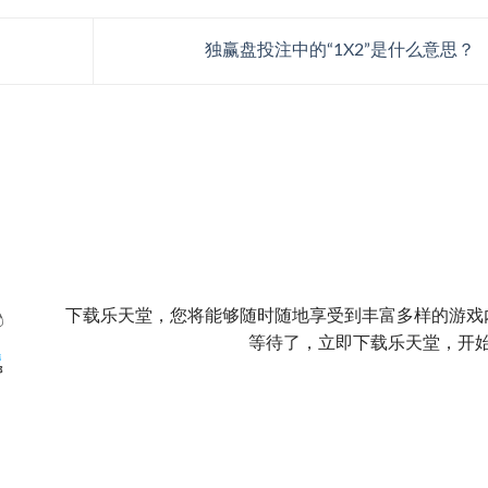
独赢盘投注中的“1X2”是什么意思？
下载乐天堂，您将能够随时随地享受到丰富多样的游戏
等待了，立即下载乐天堂，开