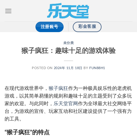
跳
到
内
容
彩金客服
注册账号
未分类
猴子疯狂：趣味十足的游戏体验
POSTED ON
2024年 11月 18日
BY
FUN88H1
在现代游戏世界中，
猴子疯狂
作为一种极具娱乐性的老虎机
游戏，以其简单易懂的规则和趣味十足的主题受到了众多玩
家的欢迎。与此同时，
乐天堂官网
作为全球最大社交网络平
台，为游戏的宣传、玩家互动和社区建设提供了一个强有力
的工具。
“猴子疯狂”的特点