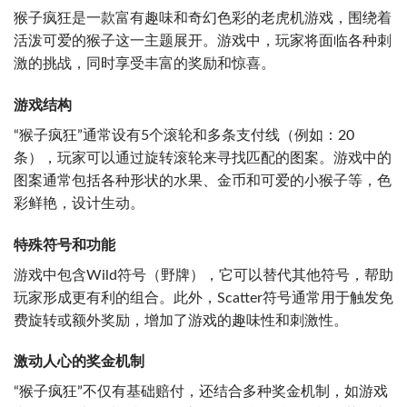
猴子疯狂是一款富有趣味和奇幻色彩的老虎机游戏，围绕着
活泼可爱的猴子这一主题展开。游戏中，玩家将面临各种刺
激的挑战，同时享受丰富的奖励和惊喜。
游戏结构
“猴子疯狂”通常设有5个滚轮和多条支付线（例如：20
条），玩家可以通过旋转滚轮来寻找匹配的图案。游戏中的
图案通常包括各种形状的水果、金币和可爱的小猴子等，色
彩鲜艳，设计生动。
特殊符号和功能
游戏中包含Wild符号（野牌），它可以替代其他符号，帮助
玩家形成更有利的组合。此外，Scatter符号通常用于触发免
费旋转或额外奖励，增加了游戏的趣味性和刺激性。
激动人心的奖金机制
“猴子疯狂”不仅有基础赔付，还结合多种奖金机制，如游戏