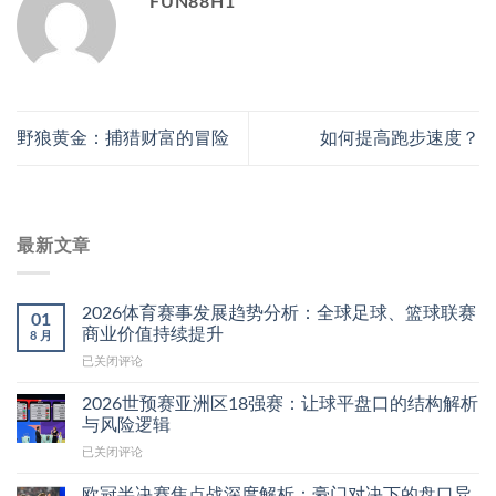
FUN88H1
野狼黄金：捕猎财富的冒险
如何提高跑步速度？
最新文章
2026体育赛事发展趋势分析：全球足球、篮球联赛
01
商业价值持续提升
8 月
2026
已关闭评论
体
育
2026世预赛亚洲区18强赛：让球平盘口的结构解析
赛
与风险逻辑
事
2026
已关闭评论
发
世
展
预
趋
欧冠半决赛焦点战深度解析：豪门对决下的盘口异