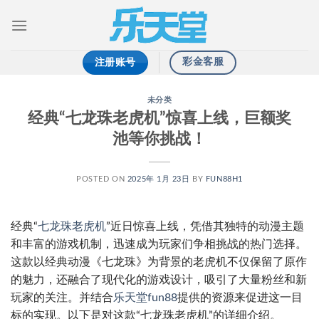
跳
到
内
容
彩金客服
注册账号
未分类
经典“七龙珠老虎机”惊喜上线，巨额奖
池等你挑战！
POSTED ON
2025年 1月 23日
BY
FUN88H1
经典“
七龙珠老虎机
”近日惊喜上线，凭借其独特的动漫主题
和丰富的游戏机制，迅速成为玩家们争相挑战的热门选择。
这款以经典动漫《七龙珠》为背景的老虎机不仅保留了原作
的魅力，还融合了现代化的游戏设计，吸引了大量粉丝和新
玩家的关注。并结合
乐天堂fun88
提供的资源来促进这一目
标的实现。以下是对这款“七龙珠老虎机”的详细介绍。