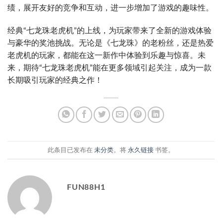
绩，展开友好的竞争和互动，进一步增加了游戏的趣味性。
经典“七龙珠老虎机”的上线，为玩家带来了全新的游戏体验
与豪华的奖池挑战。无论是《七龙珠》的老粉丝，还是热爱
老虎机的玩家，都能在这一新作中体验到乐趣与惊喜。未
来，期待“七龙珠老虎机”能在更多领域引起关注，成为一款
长期吸引玩家的经典之作！
此条目已发布在
未分类
。将
永久链接
书签。
FUN88H1