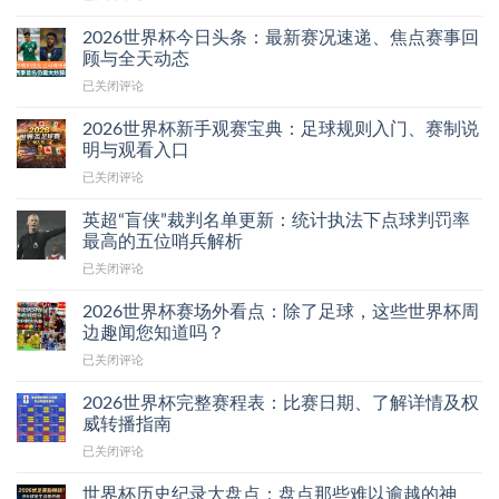
析：
冠
区
全
半
18
2026世界杯今日头条：最新赛况速递、焦点赛事回
球
决
强
顾与全天动态
足
赛
赛：
球、
2026
已关闭评论
焦
让
篮
世
点
球
球
界
战
2026世界杯新手观赛宝典：足球规则入门、赛制说
平
联
杯
深
明与观看入口
盘
赛
今
度
口
商
2026
已关闭评论
日
解
的
业
世
头
析：
结
价
界
条：
英超“盲侠”裁判名单更新：统计执法下点球判罚率
豪
构
值
杯
最
最高的五位哨兵解析
门
解
持
新
新
对
析
续
英
已关闭评论
手
赛
决
与
提
超
观
况
下
风
升
“盲
赛
2026世界杯赛场外看点：除了足球，这些世界杯周
速
的
险
侠”
宝
边趣闻您知道吗？
递、
盘
逻
裁
典：
焦
口
辑
2026
已关闭评论
判
足
点
异
世
名
球
赛
动
界
单
2026世界杯完整赛程表：比赛日期、了解详情及权
规
事
与
杯
更
威转播指南
则
回
胜
赛
新：
入
顾
平
2026
已关闭评论
场
统
门、
与
负
世
外
计
赛
全
指
界
看
世界杯历史纪录大盘点：盘点那些难以逾越的神
执
制