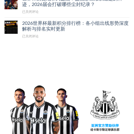
天
数
杯
点：
迹，2026届会打破哪些尘封纪录？
法
说
动
冷
完
除
下
明
态
世
门
已关闭评论
整
了
点
与
界
预
赛
足
球
观
杯
警
程
2026世界杯最新积分排行榜：各小组出线形势深度
球，
判
看
历
表：
解析与排名实时更新
这
罚
入
史
比
些
率
口
2026
已关闭评论
纪
赛
世
最
世
录
日
界
高
界
大
期、
杯
的
杯
盘
了
周
五
最
点：
解
边
位
新
盘
详
趣
哨
积
点
情
闻
兵
分
那
及
您
解
排
些
权
知
析
行
难
威
道
榜：
以
转
吗？
各
逾
播
小
越
指
组
的
南
出
神
线
迹，
形
2026
势
届
深
会
度
打