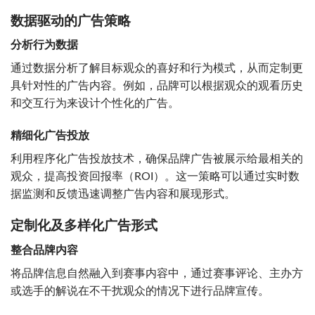
数据驱动的广告策略
分析行为数据
通过数据分析了解目标观众的喜好和行为模式，从而定制更
具针对性的广告内容。例如，品牌可以根据观众的观看历史
和交互行为来设计个性化的广告。
精细化广告投放
利用程序化广告投放技术，确保品牌广告被展示给最相关的
观众，提高投资回报率（ROI）。这一策略可以通过实时数
据监测和反馈迅速调整广告内容和展现形式。
定制化及多样化广告形式
整合品牌内容
将品牌信息自然融入到赛事内容中，通过赛事评论、主办方
或选手的解说在不干扰观众的情况下进行品牌宣传。