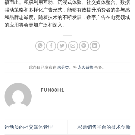
颖而出。积极利用互动、沉浸式体验、社交媒体整合、数据
驱动策略和多样化广告形式，能够有效提升消费者的参与感
和品牌忠诚度。随着技术的不断发展，数字广告在电竞领域
的应用将会更加广泛和深入。
此条目已发布在
未分类
。将
永久链接
书签。
FUN88H1
运动员的社交媒体管理
彩票销售平台的技术创新