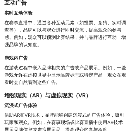
互动广告
实时互动体验
在赛事直播中，通过各种互动元素（如投票、竞猜、实时调
查等），品牌可以与观众进行即时交流，提高观众的参与
感。例如，观众可以预测比赛结果，并与品牌进行互动，增
强品牌的认知度。
游戏内广告
在游戏过程中嵌入品牌相关的广告或产品展示。例如，一些
游戏允许在虚拟世界中显示品牌标志或特定产品，观众在观
看时会自然看到这些广告。
增强现实（AR）与虚拟现实（VR）
沉浸式广告体验
借助AR和VR技术，品牌能够创建沉浸式的广告体验，吸引
玩家和观众。例如，在赛事现场或比赛直播中使用AR技术
展示品牌信息或虚拟展示品，提高观众的参与程度。