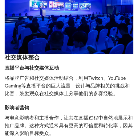
社交媒体整合
直播平台与社交媒体互动
将品牌广告和社交媒体活动结合，利用Twitch、YouTube
Gaming等直播平台的巨大流量，设计与品牌相关的挑战和
比赛，鼓励观众在社交媒体上分享他们的参赛经验。
影响者营销
与电竞影响者和主播合作，让其在直播过程中自然地展示和
推广品牌。这种方式通常具有更高的可信度和转化率，因其
能深入影响目标受众。