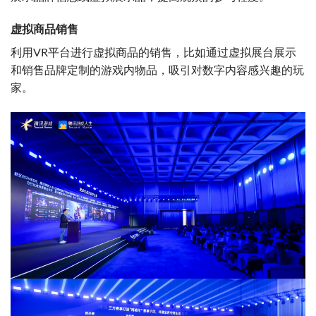
虚拟商品销售
利用VR平台进行虚拟商品的销售，比如通过虚拟展台展示
和销售品牌定制的游戏内物品，吸引对数字内容感兴趣的玩
家。