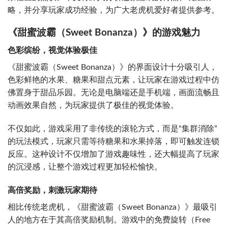
略，并分享玩家成功经验，为广大老虎机爱好者提供参考。
《甜蜜波霸（Sweet Bonanza）》的游戏魅力
色彩缤纷，视觉体验极佳
《甜蜜波霸（Sweet Bonanza）》的界面设计十分吸引人，
色彩鲜艳的水果、糖果和甜点元素，让玩家在游戏过程中仿
佛置身于甜品乐园。无论是电脑端还是手机端，画面流畅且
动画效果自然，为玩家提供了极佳的视觉体验。
不仅如此，游戏采用了非传统的滚轮方式，而是“集群消除”
的玩法模式，玩家只需等待糖果和水果掉落，即可触发连锁
反应。这种设计不仅增加了游戏趣味性，还大幅提高了玩家
的沉浸感，让整个游戏过程更加轻松愉快。
高倍奖励，刺激玩家期待
相比传统老虎机，《甜蜜波霸（Sweet Bonanza）》最吸引
人的地方在于其高倍奖励机制。游戏中的免费旋转（Free