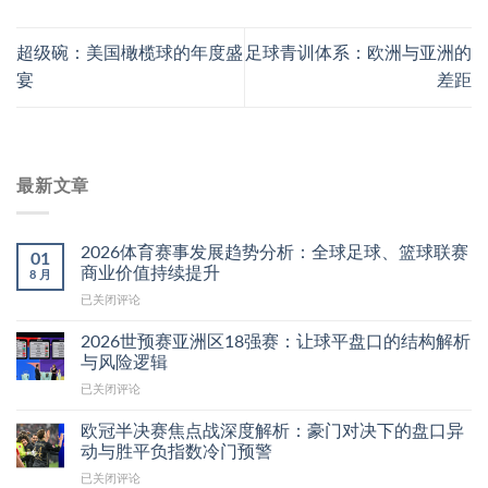
超级碗：美国橄榄球的年度盛
足球青训体系：欧洲与亚洲的
宴
差距
最新文章
2026体育赛事发展趋势分析：全球足球、篮球联赛
01
商业价值持续提升
8 月
2026
已关闭评论
体
育
2026世预赛亚洲区18强赛：让球平盘口的结构解析
赛
与风险逻辑
事
2026
已关闭评论
发
世
展
预
趋
欧冠半决赛焦点战深度解析：豪门对决下的盘口异
赛
势
动与胜平负指数冷门预警
亚
分
欧
已关闭评论
洲
析：