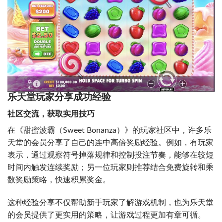
乐天堂玩家分享成功经验
社区交流，获取实用技巧
在《甜蜜波霸（Sweet Bonanza）》的玩家社区中，许多乐
天堂的会员分享了自己的连中高倍奖励经验。例如，有玩家
表示，通过观察符号掉落规律和控制投注节奏，能够在较短
时间内触发连续奖励；另一位玩家则推荐结合免费旋转和乘
数奖励策略，快速积累奖金。
这种经验分享不仅帮助新手玩家了解游戏机制，也为乐天堂
的会员提供了更实用的策略，让游戏过程更加有章可循。