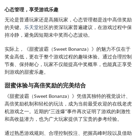
心态管理，享受游戏乐趣
无论是普通玩家还是高频玩家，心态管理都是连中高倍奖励
的关键。
乐天堂
社区的资深玩家普遍建议，在游戏过程中保
持冷静，避免因短期未中奖而心态波动。
实际上，《甜蜜波霸（Sweet Bonanza）》的魅力不仅在于
奖金高低，更在于整个游戏过程的趣味体验。通过合理控制
节奏、保持耐心，玩家不仅能提高中奖概率，也能真正享受
到游戏的甜蜜乐趣。
甜蜜体验与高倍奖励的完美结合
《甜蜜波霸（Sweet Bonanza）》凭借其独特的视觉设计、
高倍奖励机制和轻松的玩法，成为当前最受欢迎的在线老虎
机游戏之一。近期的“三连爆”事件再次证明了游戏的刺激性
和高收益潜力，也为广大玩家提供了宝贵的参考经验。
通过熟悉游戏规则、合理控制投注、把握高峰时段以及借助