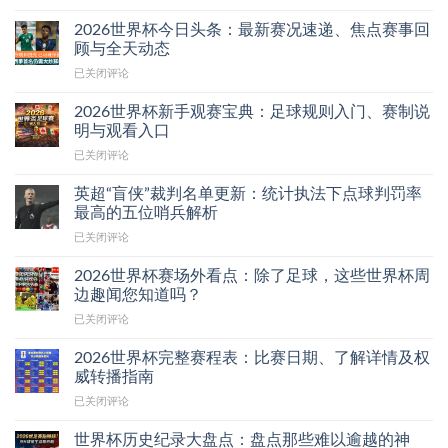
冠
区
全
半
18
2026世界杯今日头条：最新赛况速递、焦点赛事回
球
决
强
顾与全天动态
足
赛
赛：
球、
2026
已关闭评论
焦
让
篮
世
点
球
球
界
战
2026世界杯新手观赛宝典：足球规则入门、赛制说
平
联
杯
深
明与观看入口
盘
赛
今
度
口
商
2026
已关闭评论
日
解
的
业
世
头
析：
结
价
界
条：
英超“盲侠”裁判名单更新：统计执法下点球判罚率
豪
构
值
杯
最
最高的五位哨兵解析
门
解
持
新
新
对
析
续
英
已关闭评论
手
赛
决
与
提
超
观
况
下
风
升
“盲
赛
2026世界杯赛场外看点：除了足球，这些世界杯周
速
的
险
侠”
宝
边趣闻您知道吗？
递、
盘
逻
裁
典：
焦
口
辑
2026
已关闭评论
判
足
点
异
世
名
球
赛
动
界
单
2026世界杯完整赛程表：比赛日期、了解详情及权
规
事
与
杯
更
威转播指南
则
回
胜
赛
新：
入
顾
平
2026
已关闭评论
场
统
门、
与
负
世
外
计
赛
全
指
界
看
世界杯历史纪录大盘点：盘点那些难以逾越的神
执
制
天