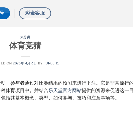
号
彩金客服
未分类
体育竞猜
TED ON
2025年 4月 6日
BY
FUN88H1
活动，参与者通过对比赛结果的预测来进行下注。它是非常流行
多种体育项目中。并结合
乐天堂官方网站
提供的资源来促进这一
，包括其基本概念、类型、如何参与、技巧和注意事项等。