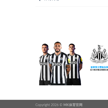
Copyright 2026 ©
MK体育官网