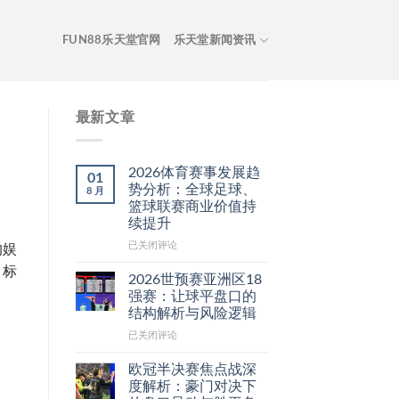
FUN88乐天堂官网
乐天堂新闻资讯
最新文章
2026体育赛事发展趋
01
势分析：全球足球、
8 月
篮球联赛商业价值持
续提升
2026
已关闭评论
的娱
体
目标
育
2026世预赛亚洲区18
赛
强赛：让球平盘口的
事
结构解析与风险逻辑
发
2026
展
已关闭评论
世
趋
预
势
欧冠半决赛焦点战深
赛
分
度解析：豪门对决下
亚
析：