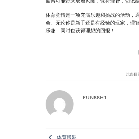
赌博可能带来成瘾风险，保持理智，切记
体育竞猜是一项充满乐趣和挑战的活动，
会。无论你是新手还是有经验的玩家，理
乐趣，同时也获得理想的回报！
此条目
FUN88H1
体育博彩