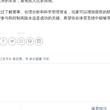
娱乐的本质，避免投入过多情感。
通过了解赛事、合理分析和科学管理资金，玩家可以增加获胜的
智参与和控制风险永远是成功的关键。希望你在体育竞猜中能够
已发布在
未分类
。将
永久链接
书签。
体育投注