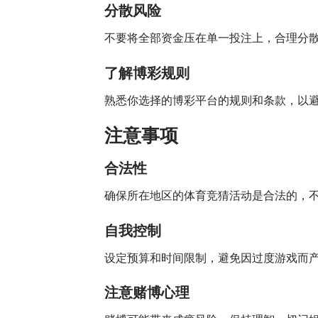
分散风险
不要将全部资金压在单一投注上，合理分
了解博彩规则
熟悉你选择的博彩平台的规则和条款，以
注意事项
合法性
确保所在地区的体育竞猜活动是合法的，
自我控制
设定预算和时间限制，避免因过度游戏而
注意赌博心理