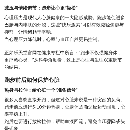
减压与情绪调节：跑步让心更“轻松”
心理压力是现代人心脏健康的一大隐形威胁。跑步能促进多
巴胺与内啡肽的分泌，这些“快乐激素”可以有效减轻焦虑与
抑郁，让情绪趋于平稳。
当心理压力降低时，心率与血压自然更易控制。
正如乐天堂官网在健康专栏中所言：“跑步不仅强健身体，
更疗愈心灵。”从科学角度看，这正是心理与生理双重调节
的结果。
跑步前后如何保护心脏
热身与拉伸：给心脏一个“准备信号”
很多人喜欢直接开跑，但这对心脏来说是一种突然的负荷。
跑步前应进行5-10分钟热身，让身体逐渐适应运动强度，心
率平稳上升。
跑后也要进行放松拉伸，帮助血液回流，避免血压骤降或头
晕现象。