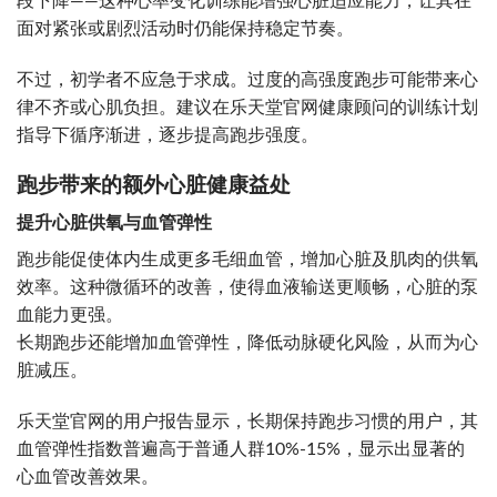
段下降——这种心率变化训练能增强心脏适应能力，让其在
面对紧张或剧烈活动时仍能保持稳定节奏。
不过，初学者不应急于求成。过度的高强度跑步可能带来心
律不齐或心肌负担。建议在乐天堂官网健康顾问的训练计划
指导下循序渐进，逐步提高跑步强度。
跑步带来的额外心脏健康益处
提升心脏供氧与血管弹性
跑步能促使体内生成更多毛细血管，增加心脏及肌肉的供氧
效率。这种微循环的改善，使得血液输送更顺畅，心脏的泵
血能力更强。
长期跑步还能增加血管弹性，降低动脉硬化风险，从而为心
脏减压。
乐天堂官网的用户报告显示，长期保持跑步习惯的用户，其
血管弹性指数普遍高于普通人群10%-15%，显示出显著的
心血管改善效果。