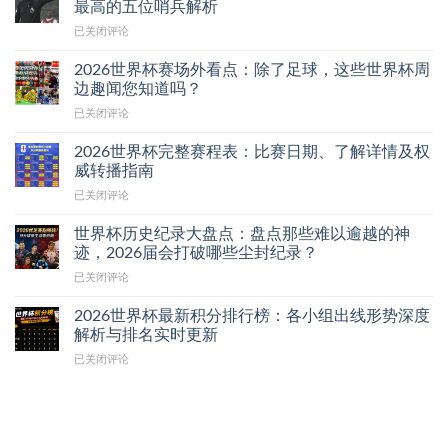
最
最高的五位哨兵解析
门
解
持
新
新
对
析
续
英
已关闭评论
手
赛
决
与
提
超
观
况
下
风
升
“盲
赛
2026世界杯赛场外看点：除了足球，这些世界杯周
速
的
险
侠”
宝
边趣闻您知道吗？
递、
盘
逻
裁
典：
焦
口
辑
2026
已关闭评论
判
足
点
异
世
名
球
赛
动
界
单
2026世界杯完整赛程表：比赛日期、了解详情及权
规
事
与
杯
更
威转播指南
则
回
胜
赛
新：
入
顾
平
2026
已关闭评论
场
统
门、
与
负
世
外
计
赛
全
指
界
看
世界杯历史纪录大盘点：盘点那些难以逾越的神
执
制
天
数
杯
点：
迹，2026届会打破哪些尘封纪录？
法
说
动
冷
完
除
下
明
态
世
门
已关闭评论
整
了
点
与
界
预
赛
足
球
观
杯
警
程
2026世界杯最新积分排行榜：各小组出线形势深度
球，
判
看
历
表：
解析与排名实时更新
这
罚
入
史
比
些
率
口
2026
已关闭评论
纪
赛
世
最
世
录
日
界
高
界
大
期、
杯
的
杯
盘
了
周
五
最
点：
解
边
位
新
盘