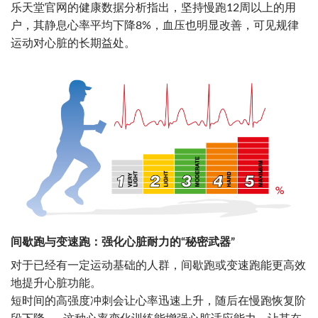
乐天堂官网的健康数据分析指出，坚持慢跑12周以上的用
户，其静息心率平均下降8%，血压也明显改善，可见规律
运动对心脏的长期益处。
间歇跑与变速跑：强化心脏耐力的“秘密武器”
对于已经有一定运动基础的人群，间歇跑或变速跑能更高效
地提升心脏功能。
短时间的高强度冲刺会让心率迅速上升，随后在慢跑恢复阶